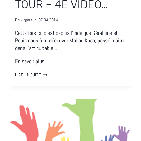
TOUR – 4E VIDÉO…
Par
Jagora
07.04.2014
Cette fois-ci, c’est depuis l’Inde que Géraldine et
Robin nous font découvrir Mohan Khan, passé maître
dans l’art du tabla…
En savoir plus…
THE
LIRE LA SUITE
WORLD
MUSIC
TOUR
–
4E
VIDÉO…