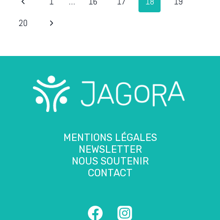
NAVIGATION
Page
1
…
16
17
18
19
DE
précédente
Page
20
PAGE
suivante
MENTIONS LÉGALES
NEWSLETTER
NOUS SOUTENIR
CONTACT