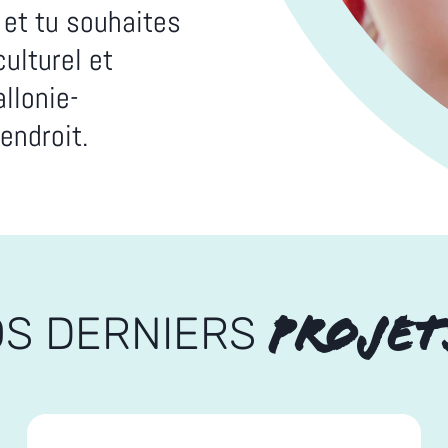
 et tu souhaites
culturel et
llonie-
endroit.
PROJET
S DERNIERS