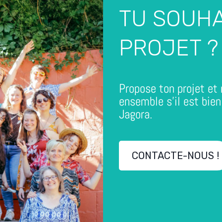
TU SOUH
PROJET ?
Propose ton projet et 
ensemble s’il est bien
Jagora.
CONTACTE-NOUS !