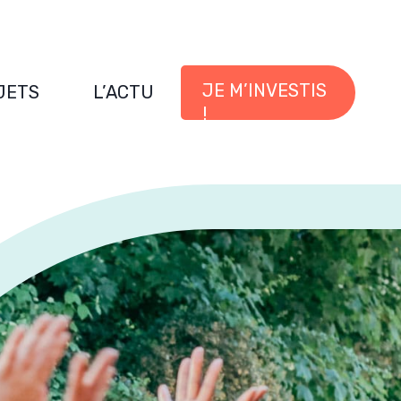
JE M’INVESTIS
JETS
L’ACTU
!