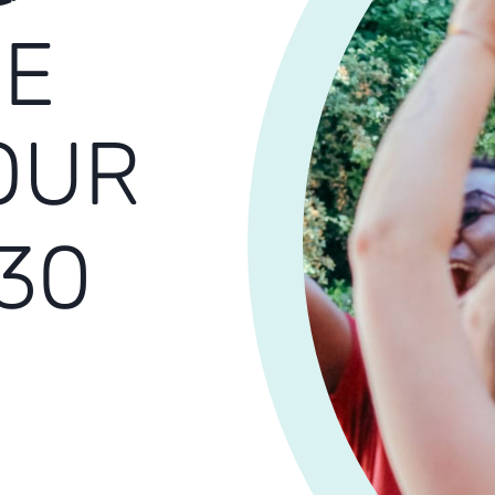
DE
OUR
-30