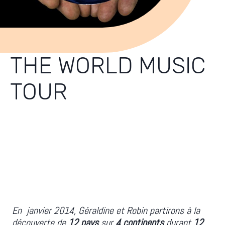
THE WORLD MUSIC
TOUR
En janvier 2014, Géraldine et Robin partirons à la
découverte de
12 pays
sur
4 continents
durant
12